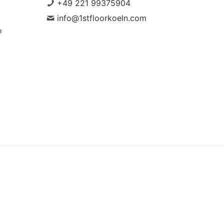
+49 221 99375904
info@1stfloorkoeln.com
²