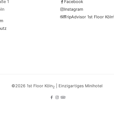
aße 1
Facebook
ln
Instagram
TripAdvisor 1st Floor Köln
um
hutz
©2026 1st Floor Köln
| Einzigartiges Minihotel
2