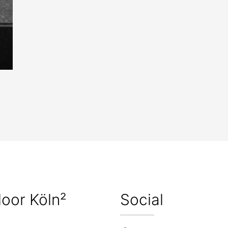
loor Köln²
Social