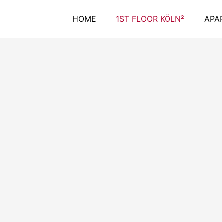
HOME
1ST FLOOR KÖLN²
APA